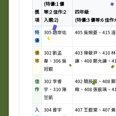
(特優:1 優
獎
等:2 佳作:2
四年級
項
入選:2)
(特優:3 優等:6 佳作:
特
305 趙崇佑
405 吳婉菱、415 
優
優
302 劉孟
403 陳敬尹、410 
等
韋、306 吳
謙、408 鄭允謙、4
冠叡
佳
302 李睿
402 簡辰庭、408 
作
宇、310 陳
緻、408 張宸瑀、4
苙凱
入
304 曾宇
407 王叡棠、407 