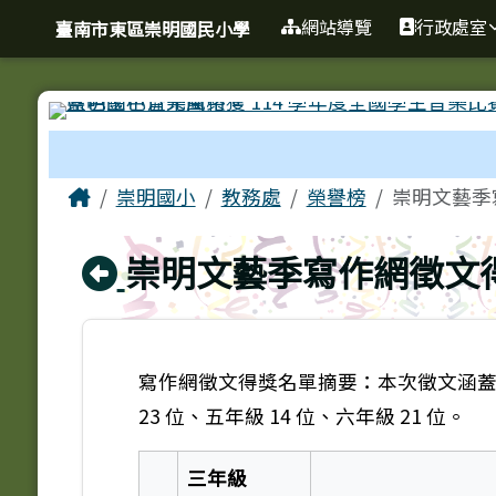
臺南市東區崇明國民小學
導覽列
跳至主內容區
網站導覽
行政處室
臺南市東區崇明國民小學
工具列
頁尾區域
主內容區域
Home
崇明國小
教務處
榮譽榜
崇明文藝季
回上頁
崇明文藝季寫作網徵文
寫作網徵文得獎名單摘要：本次徵文涵蓋
23 位、五年級 14 位、六年級 21 位。
三年級