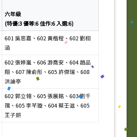
六年級
(特優:3 優等:6 佳作:6 入選:6)
601 吳思嘉、602 黃楷程、602 劉栩
涵
602 張婷嵐、606 游喬安、604 趙品
翔、607 陳俞彤、605 許傑瑞、608
洪諭亭
602 郭立翎、605 張展銘、603 劉千
孺、605 李芊璇、604 蔡壬滋、605
王子妍