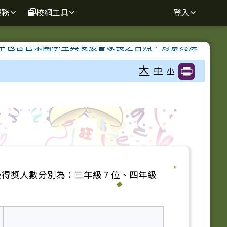
服務
校網工具
登入
大
中
小
獎人數分別為：三年級 7 位、四年級