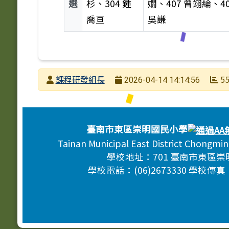
選
杉、304 鍾
嫺、407 曾翊綸、40
喬亘
吳謙
寫作網徵文得獎名單
發布者
課程研發組長
55
2026-04-14 14:14:56
發布日期
瀏覽次數
頁尾區域內容
臺南市東區崇明國民小學
Tainan Municipal East District Chongmi
學校地址：701 臺南市東區崇
學校電話：(06)2673330 學校傳真：(