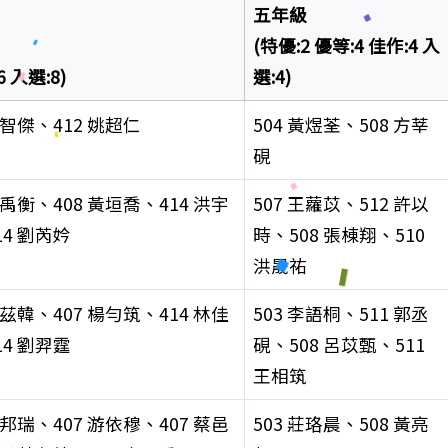
五年級
(特優:2 優等:4 佳作:4 入
6 入選:8)
選:4)
溫智傑、412 姚超仁
504 黃煜荃、508 方莘
硯
林禹衡、408 黃垣喬、414 洪宇
507 王蘿苡、512 許以
14 劉芮妗
時、508 張棟翔、510
洪晟祐
鄭茲韓、407 楊勻筑、414 林佳
503 李語桐、511 郭丞
14 劉羿霆
硯、508 呂苡甄、511
王相筑
黃邦瑞、407 游依穆、407 蔡邑
503 莊珞晨、508 黃亮