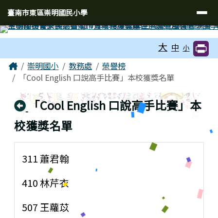
臺南市東區崇明國民小學
導覽列
跳至主內容區
臺南市東區崇明國民小學
工具列
大
中
小
頁尾區域
主內容區域
Home
崇明國小
教務處
榮譽榜
「Cool English 口說高手比賽」本校獲獎名單
回上頁
「Cool English 口說高手比賽」本
校獲獎名單
311 蕭君翰
410 林芹衣
507 王蘿苡