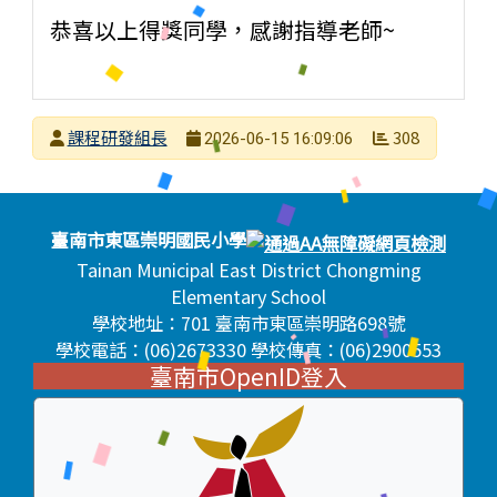
恭喜以上得獎同學，感謝指導老師~
發布者
課程研發組長
308
2026-06-15 16:09:06
發布日期
瀏覽次數
頁尾區域內容
臺南市東區崇明國民小學
Tainan Municipal East District Chongming
Elementary School
學校地址：701 臺南市東區崇明路698號
學校電話：(06)2673330 學校傳真：(06)2900553
臺南市OpenID登入