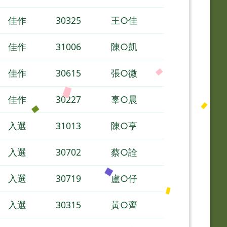
佳作
30325
王○佳
佳作
31006
陳○凱
佳作
30615
張○微
佳作
30227
辜○晨
入選
31013
陳○亨
入選
30702
蔡○詮
入選
30719
盧○仔
入選
30315
黃○齊