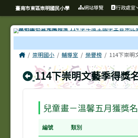
臺南市東區崇明國民小學
導覽列
跳至主內容區
網站導覽
行政處室
臺南市東區崇明國民小學
工具列
頁尾區域
主內容區域
Home
崇明國小
輔導室
榮譽榜
114下崇
回上頁
114下崇明文藝季得獎
兒童畫－溫馨五月獲獎名
編號
類別