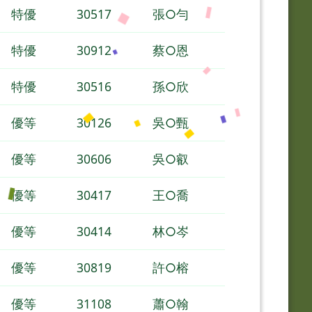
特優
30517
張○勻
特優
30912
蔡○恩
特優
30516
孫○欣
優等
30126
吳○甄
優等
30606
吳○叡
優等
30417
王○喬
優等
30414
林○岑
優等
30819
許○榕
優等
31108
蕭○翰