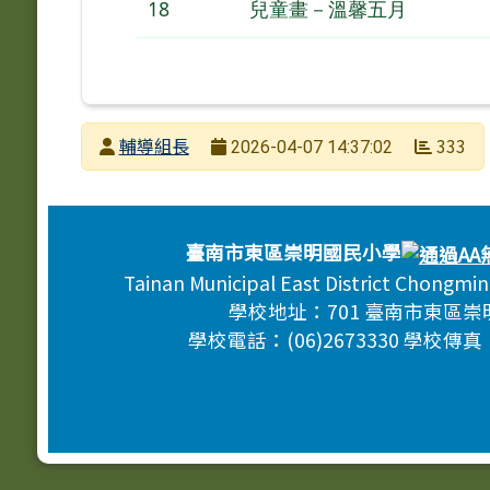
18
兒童畫－溫馨五月
發布者
輔導組長
333
2026-04-07 14:37:02
發布日期
瀏覽次數
頁尾區域內容
臺南市東區崇明國民小學
Tainan Municipal East District Chongmi
學校地址：701 臺南市東區崇
學校電話：(06)2673330 學校傳真：(