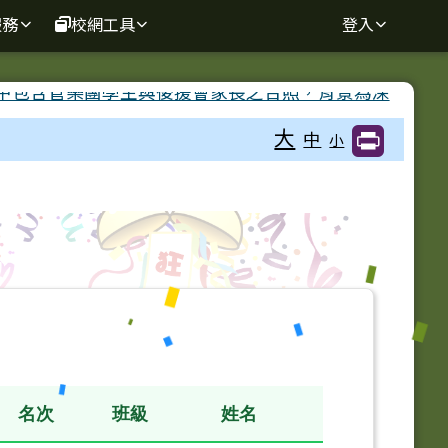
服務
校網工具
登入
大
中
小
名次
班級
姓名