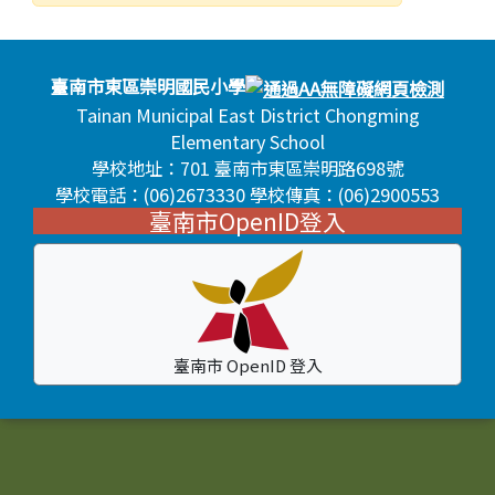
發布日期
瀏覽次數
頁尾區域內容
臺南市東區崇明國民小學
Tainan Municipal East District Chongming
Elementary School
學校地址：701 臺南市東區崇明路698號
學校電話：(06)2673330 學校傳真：(06)2900553
臺南市OpenID登入
臺南市 OpenID 登入