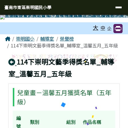
臺南市東區崇明國民小學
導覽列
跳至主內容區
臺南市東區崇明國民小學
工具列
大
中
小
頁尾區域
主內容區域
Home
崇明國小
輔導室
榮譽榜
114下崇明文藝季得獎名單_輔導室_溫馨五月_五年級
回上頁
114下崇明文藝季得獎名單_輔導
室_溫馨五月_五年級
兒童畫－溫馨五月獲獎名單（五年
級）
編
類別
組別
作品名稱
號