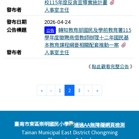
有1個附檔
校115年度反貪宣導實施計畫
發布者
人事室主任
發布日期
2026-04-24
公告標題
轉知教育部國民及學前教育署115
公告
學年度徵聘商借教師辦理十二年國民基
有2
本教育課程綱要相關配套推動一案
發布者
人事室主任
《
點此觀看完整公告
》
第一頁
上一頁
(目前頁次)
下一頁
最後頁
«
‹
1
2
3
›
»
頁尾區域內容
臺南市東區崇明國民小學
Tainan Municipal East District Chongming