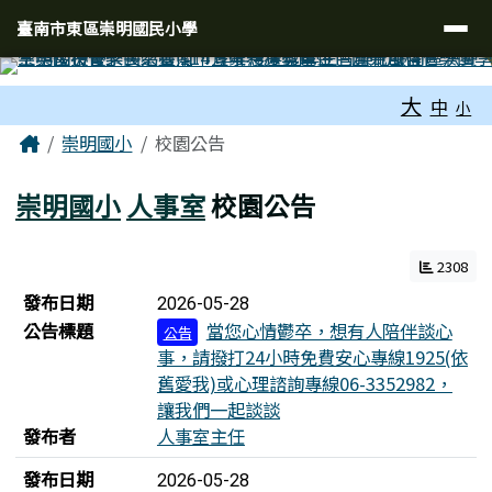
臺南市東區崇明國民小學
導覽列
跳至主內容區
臺南市東區崇明國民小學
工具列
大
中
小
頁尾區域
主內容區域
Home
崇明國小
校園公告
崇明國小
人事室
校園公告
2308
新聞列表
發布日期
2026-05-28
公告標題
當您心情鬱卒，想有人陪伴談心
公告
事，請撥打24小時免費安心專線1925(依
舊愛我)或心理諮詢專線06-3352982，
讓我們一起談談
發布者
人事室主任
發布日期
2026-05-28