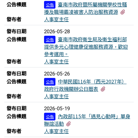
公告標題
臺南市政府暨所屬機關學校性騷
公告
有1
擾及職場霸凌被害人防治服務資源
發布者
人事室主任
發布日期
2026-05-28
公告標題
臺南市政府衛生局及衛生福利部
公告
提供多元心理健康促進服務資源，歡迎
參考運用。
發布者
人事室主任
發布日期
2026-05-26
公告標題
中華民國116年（西元2027年）
公告
有2個附檔
政府行政機關辦公日曆表
發布者
人事室主任
發布日期
2026-05-19
公告標題
內政部115年「遇見心動時」單身
公告
有3個附檔
聯誼活動
發布者
人事室主任