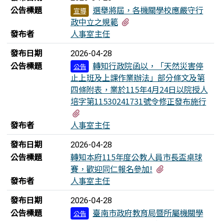
公告標題
選舉將屆，各機關學校應嚴守行
宣導
有1個附檔
政中立之規範
發布者
人事室主任
發布日期
2026-04-28
公告標題
轉知行政院函以，「天然災害停
公告
止上班及上課作業辦法」部分條文及第
四條附表，業於115年4月24日以院授人
培字第11530241731號令修正發布施行
有4個附檔
發布者
人事室主任
發布日期
2026-04-28
公告標題
轉知本府115年度公教人員市長盃桌球
有2個附檔
賽，歡迎同仁報名參加!
發布者
人事室主任
發布日期
2026-04-28
公告標題
臺南市政府教育局暨所屬機關學
公告