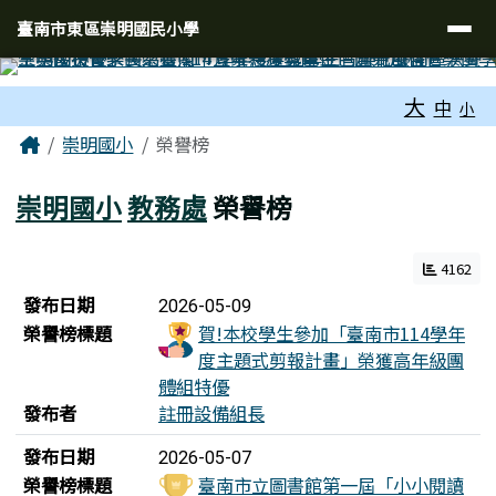
臺南市東區崇明國民小學
導覽列
跳至主內容區
臺南市東區崇明國民小學
工具列
大
中
小
頁尾區域
主內容區域
Home
崇明國小
榮譽榜
崇明國小
教務處
榮譽榜
4162
榮譽榜列表
發布日期
2026-05-09
榮譽榜標題
賀!本校學生參加「臺南市114學年
度主題式剪報計畫」榮獲高年級團
體組特優
發布者
註冊設備組長
發布日期
2026-05-07
榮譽榜標題
臺南市立圖書館第一屆「小小閱讀