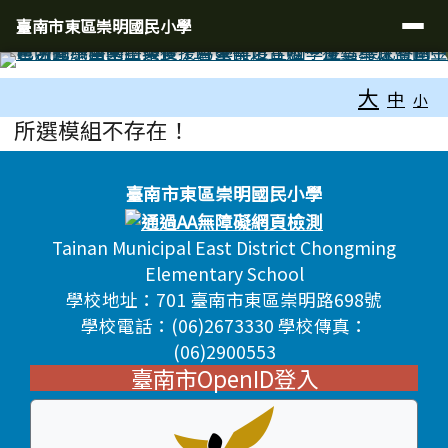
臺南市東區崇明國民小學
導覽列
跳至主內容區
臺南市東區崇明國民小學
工具列
大
中
小
頁尾區域
主內容區域
所選模組不存在！
頁尾區域內容
臺南市東區崇明國民小學
Tainan Municipal East District Chongming
Elementary School
學校地址：701 臺南市東區崇明路698號
學校電話：(06)2673330 學校傳真：
(06)2900553
臺南市OpenID登入