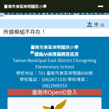
臺南市東區崇明國民小學
導覽列
跳至主內容區
臺南市東區崇明國民小學
工具列
大
中
小
頁尾區域
主內容區域
所選模組不存在！
頁尾區域內容
臺南市東區崇明國民小學
Tainan Municipal East District Chongming
Elementary School
學校地址：701 臺南市東區崇明路698號
學校電話：(06)2673330 學校傳真：
(06)2900553
臺南市OpenID登入