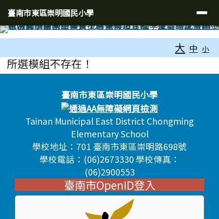
臺南市東區崇明國民小學
導覽列
跳至主內容區
臺南市東區崇明國民小學
工具列
大
中
小
頁尾區域
主內容區域
所選模組不存在！
頁尾區域內容
臺南市東區崇明國民小學
Tainan Municipal East District Chongming
Elementary School
學校地址：701 臺南市東區崇明路698號
學校電話：(06)2673330 學校傳真：
(06)2900553
臺南市OpenID登入