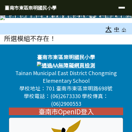
臺南市東區崇明國民小學
導覽列
跳至主內容區
臺南市東區崇明國民小學
工具列
大
中
小
頁尾區域
主內容區域
所選模組不存在！
頁尾區域內容
臺南市東區崇明國民小學
Tainan Municipal East District Chongming
Elementary School
學校地址：701 臺南市東區崇明路698號
學校電話：(06)2673330 學校傳真：
(06)2900553
臺南市OpenID登入